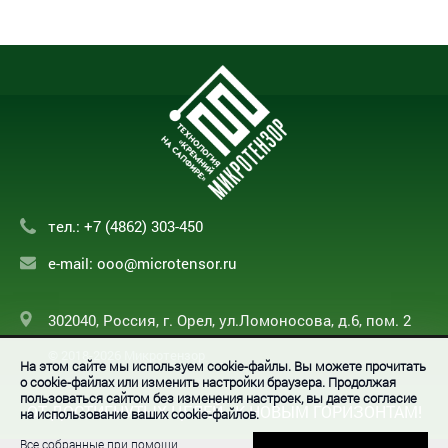
тел.:
+7 (4862) 303-450
e-mail:
ooo@microtensor.ru
302040, Россия, г. Орел, ул.Ломоносова, д.6, пом. 2
© 2018-2026 Микротензор
На этом сайте мы используем cookie-файлы. Вы можете прочитать
о cookie-файлах или изменить настройки браузера. Продолжая
пользоваться сайтом без изменения настроек, вы даете согласие
ОТ ДОСТИГНУТЫХ ЦЕЛЕЙ - К НОВЫМ ГОРИЗОНТАМ!
на использование ваших cookie-файлов.
Все собранные при помощи