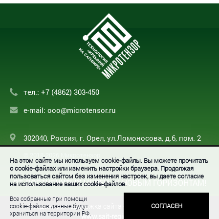
тел.:
+7 (4862) 303-450
e-mail:
ooo@microtensor.ru
302040, Россия, г. Орел, ул.Ломоносова, д.6, пом. 2
© 2018-2026 Микротензор
На этом сайте мы используем cookie-файлы. Вы можете прочитать
о cookie-файлах или изменить настройки браузера. Продолжая
пользоваться сайтом без изменения настроек, вы даете согласие
ОТ ДОСТИГНУТЫХ ЦЕЛЕЙ - К НОВЫМ ГОРИЗОНТАМ!
на использование ваших cookie-файлов.
Все собранные при помощи
Создание и поддержка сайта - ООО «Регион центр».
СОГЛАСЕН
cookie-файлов данные будут
храниться на территории РФ.
www.sait-region.ru