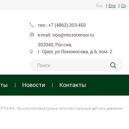
Rus
Eng
Cn
тел.:
+7 (4862) 303-450
e-mail:
ooo@microtensor.ru
302040, Россия,
г. Орел, ул.Ломоносова, д.6, пом. 2
нты
Новости
Контакты
и PTM-RS
/ Высокотемпературные интеллектуальные датчики давления