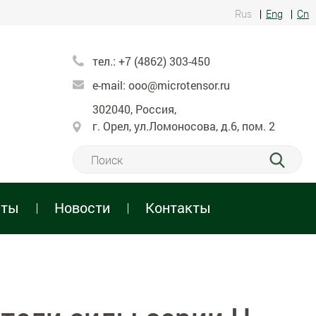
Rus
Eng
Cn
тел.:
+7 (4862) 303-450
e-mail:
ooo@microtensor.ru
302040, Россия,
г. Орел, ул.Ломоносова, д.6, пом. 2
нты
Новости
Контакты