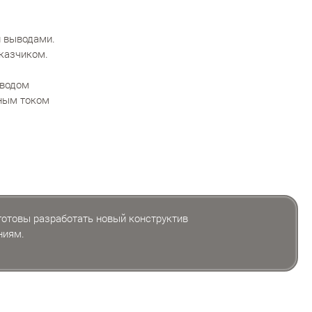
и выводами.
казчиком.
ыводом
нным током
 готовы разработать новый конструктив
ниям.