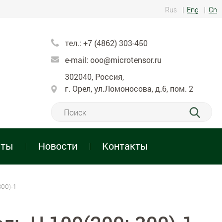
Rus
Eng
Cn
тел.:
+7 (4862) 303-450
e-mail:
ooo@microtensor.ru
302040, Россия,
г. Орел, ул.Ломоносова, д.6, пом. 2
нты
Новости
Контакты
300)-1