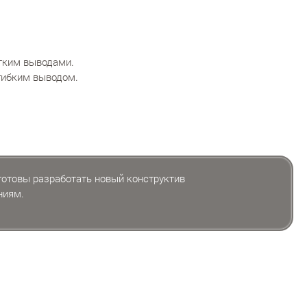
тким выводами.
гибким выводом.
 готовы разработать новый конструктив
ниям.