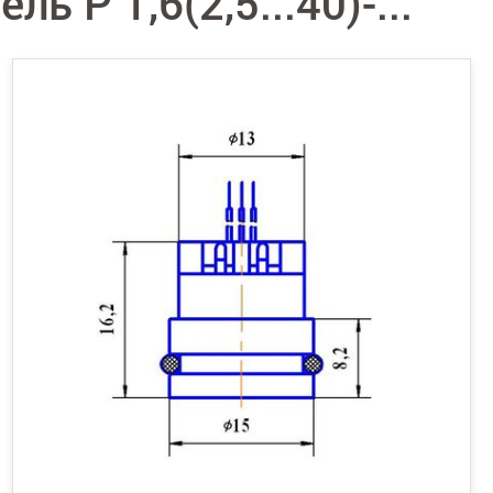
ь P 1,6(2,5...40)-...