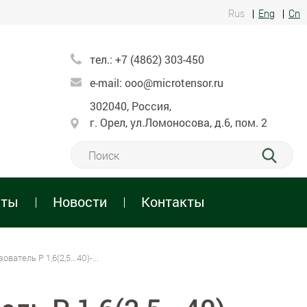
Rus
Eng
Cn
тел.:
+7 (4862) 303-450
e-mail:
ooo@microtensor.ru
302040, Россия,
г. Орел, ул.Ломоносова, д.6, пом. 2
нты
Новости
Контакты
ватель P 1,6(2,5...40)-...