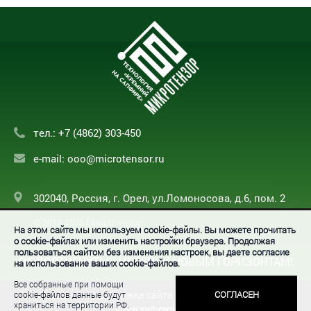
тел.:
+7 (4862) 303-450
e-mail:
ooo@microtensor.ru
302040, Россия, г. Орел, ул.Ломоносова, д.6, пом. 2
© 2018-2026 Микротензор
На этом сайте мы используем cookie-файлы. Вы можете прочитать
о cookie-файлах или изменить настройки браузера. Продолжая
пользоваться сайтом без изменения настроек, вы даете согласие
ОТ ДОСТИГНУТЫХ ЦЕЛЕЙ - К НОВЫМ ГОРИЗОНТАМ!
на использование ваших cookie-файлов.
Все собранные при помощи
Создание и поддержка сайта - ООО «Регион центр».
СОГЛАСЕН
cookie-файлов данные будут
храниться на территории РФ.
www.sait-region.ru